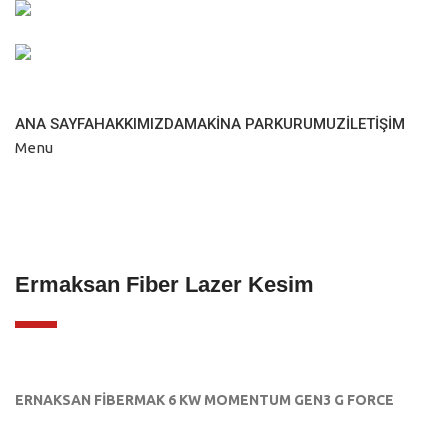
+90 544 880 36 27
info@bpllazer.com.tr
ANA SAYFA
HAKKIMIZDA
MAKINA PARKURUMUZ
İLETIŞIM
Menu
Ermaksan Fiber Lazer Kesim
ERNAKSAN FİBERMAK 6 KW MOMENTUM GEN3 G FORCE